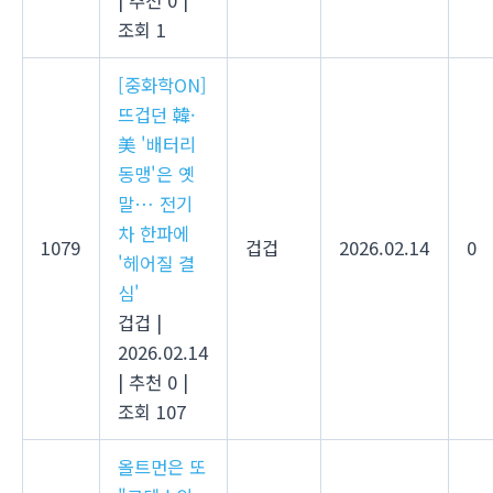
|
추천 0
|
조회 1
[중화학ON]
뜨겁던 韓·
美 '배터리
동맹'은 옛
말… 전기
차 한파에
1079
겁겁
2026.02.14
0
'헤어질 결
심'
겁겁
|
2026.02.14
|
추천 0
|
조회 107
올트먼은 또