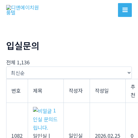
콘
텐
Mai
츠
Men
로
건
입실문의
너
뛰
기
전체 1,136
추
번호
제목
작성자
작성일
천
1
인실 문의드
립니다.
1082
일인실
2026.02.25
0
일인실
|