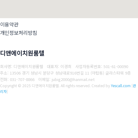
이용약관
개인정보처리방침
디앤에이치원룸텔
회사명: 디앤에이치원룸텔 대표자: 이경희
사업자등록번호: 501-61-00090
주소: 13506 경기 성남시 분당구 성남대로916번길 11 (야탑동) 글라스타워 9층
전화: 031-707-8866
이메일: jubig2000@hanmail.net
Copyright © 2025 디앤에이치원룸텔. All rights reserved.
Created by
Yescall.com
[
관
리자
]