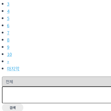
3
4
5
6
7
8
9
10
»
마지막
검색