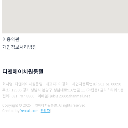
이용약관
개인정보처리방침
디앤에이치원룸텔
회사명: 디앤에이치원룸텔 대표자: 이경희
사업자등록번호: 501-61-00090
주소: 13506 경기 성남시 분당구 성남대로916번길 11 (야탑동) 글라스타워 9층
전화: 031-707-8866
이메일: jubig2000@hanmail.net
Copyright © 2025 디앤에이치원룸텔. All rights reserved.
Created by
Yescall.com
[
관리자
]