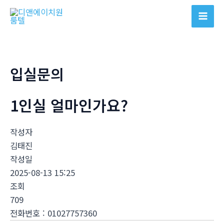
콘
텐
Mai
츠
Men
로
건
입실문의
너
뛰
1인실 얼마인가요?
기
작성자
김태진
작성일
2025-08-13 15:25
조회
709
전화번호
:
01027757360