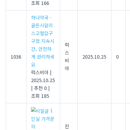
조회 166
하나약국 -
골든시알리
스고혈압구
구정 지속시
럭
간, 안전하
스
1036
게 관리하세
2025.10.25
0
비
요
아
럭스비아
|
2025.10.25
|
추천 0
|
조회 185
1
인실 가격문
진
의