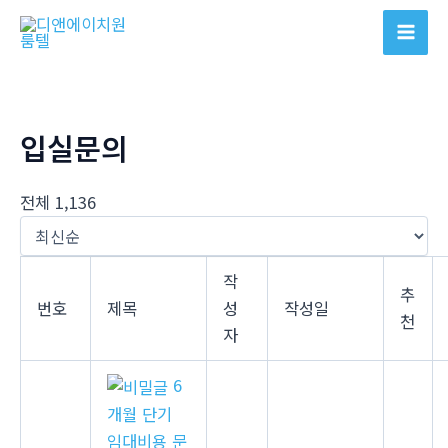
콘
텐
Mai
츠
Men
로
건
입실문의
너
뛰
기
전체 1,136
작
추
번호
제목
성
작성일
천
자
6
개월 단기
임대비용 문