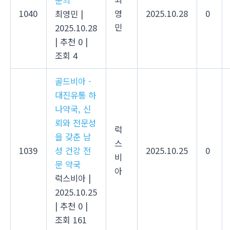
문의
1040
영
2025.10.28
0
최영민
|
민
2025.10.28
|
추천 0
|
조회 4
골드비아 -
대진유통 하
나약국, 신
뢰와 전문성
럭
을 갖춘 남
스
1039
성 건강 전
2025.10.25
0
비
문 약국
아
럭스비아
|
2025.10.25
|
추천 0
|
조회 161