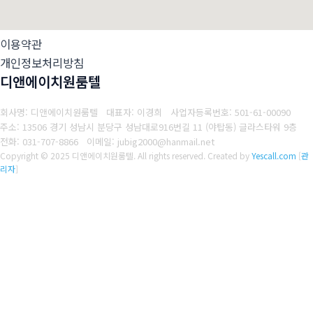
이용약관
개인정보처리방침
디앤에이치원룸텔
회사명: 디앤에이치원룸텔 대표자: 이경희
사업자등록번호: 501-61-00090
주소: 13506 경기 성남시 분당구 성남대로916번길 11 (야탑동) 글라스타워 9층
전화: 031-707-8866
이메일: jubig2000@hanmail.net
Copyright © 2025 디앤에이치원룸텔. All rights reserved.
Created by
Yescall.com
[
관
리자
]